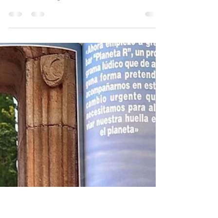
enric68
10 abr 2022
1 min de lectura
FOIXÀ CASTELL VENDA
#CASTELLFOIXA ARTICLES
https://www.diaridegirona.cat/oci/2022/04/06/aquest-
castell-medieval-gironi-venda-64720822.html...