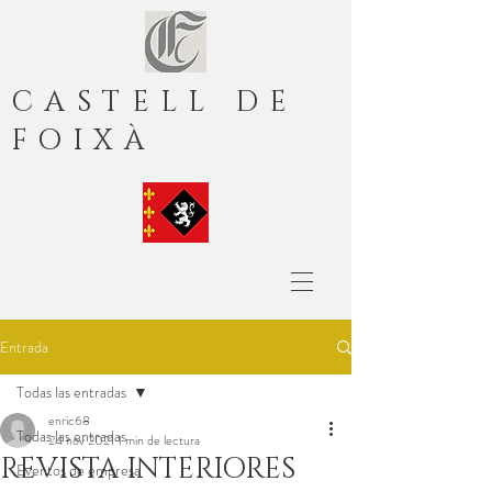
CASTELL DE
FOIXÀ
Entrada
Todas las entradas
enric68
Todas las entradas
24 nov 2021
1 min de lectura
REVISTA INTERIORES
Eventos de empresa