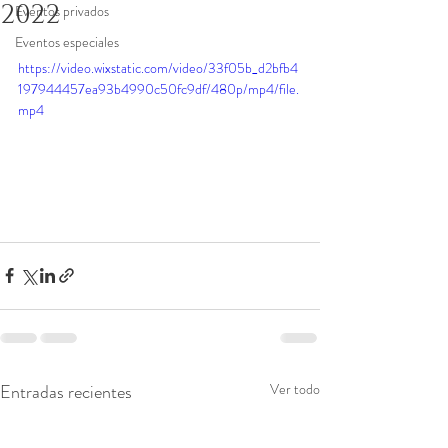
2022
Eventos privados
Eventos especiales
https://video.wixstatic.com/video/33f05b_d2bfb4
197944457ea93b4990c50fc9df/480p/mp4/file.
mp4
Entradas recientes
Ver todo