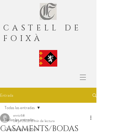
CASTELL DE
FOIXÀ
Entrada
Todas las entradas
enric68
Todas las entradas
28 jul 2022
0 min de lectura
CASAMENTS/BODAS
Eventos de empresa