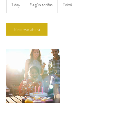
tarifas
1 day
1
Según tarifas
Foixà
d
a
Reservar ahora
Datos de contacto
CASTELL DE FOIXÀ S.XI-XIII-XVIII, Conjunto
la Vila, Foixà, España