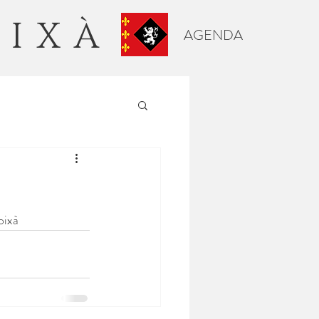
OIXÀ
AGENDA
oixà