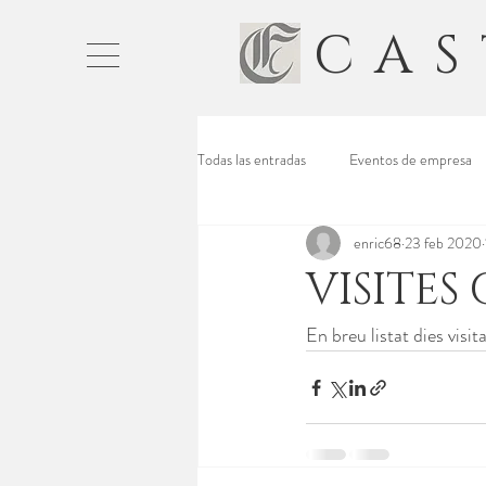
CAS
Todas las entradas
Eventos de empresa
enric68
23 feb 2020
VISITES
En breu listat dies visi