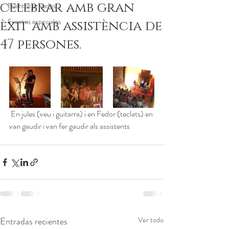
celebrar amb gran
Eventos privados
Eventos especiales
èxit amb assistència de
47 persones.
 En jules (veu i guitarra) i en Fedor (teclats) en 
van gaudir i van fer gaudir als assistents
Entradas recientes
Ver todo