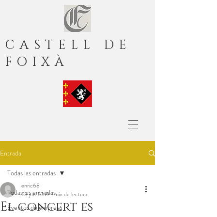
CASTELL DE
FOIXÀ
Entrada
Todas las entradas
enric68
Todas las entradas
23 jun 2019
1 min de lectura
El concert es
Eventos de empresa