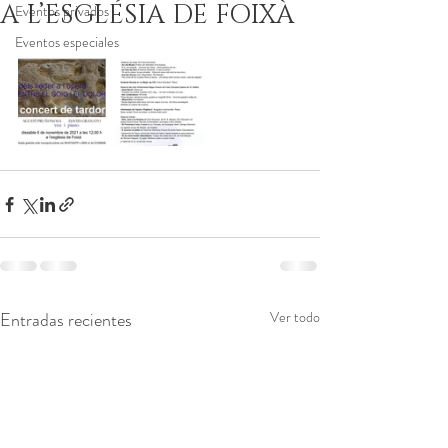
A L’ESGLÉSIA DE FOIXÀ
Eventos privados
Eventos especiales
Entradas recientes
Ver todo